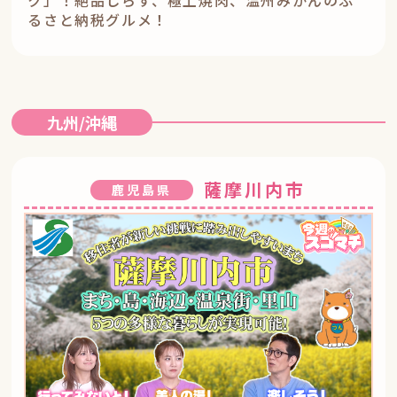
ク」！絶品しらす、極上焼肉、温州みかんのふ
るさと納税グルメ！
九州/沖縄
薩摩川内市
鹿児島県